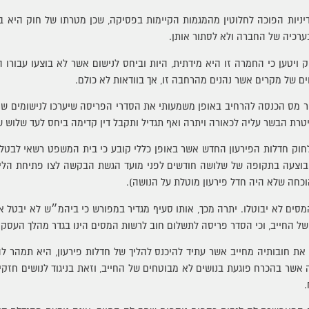
ניות הפוכה לחלוטין מהמגמות הקיימות בפסיקה, שכן מטרתו של חוק היא ב
ערכיה של החברה ולא לסתור אותן.
 ויטען כי החמרה זו היא מידתית, היות וביחס לנישום אשר לא בוצעו עבורו 
ים של מקרים אשר נהנים מהרחבה זו, אך בוודאות לא כולם.
ור מס הכנסה להרחיב באופן משמעותי את הסדרי הפריסה שיערכו לנישומים שונ
יטרת הבשר עליה לכאורה ויתרה ואף תגדיל ותקבל דין קדימה ביחס לעד שלוש ש
גמא לכך ניתן למצוא בסעיף 219 לחוק חדלות הפירעון החדש אשר באופן כללי קובע כי בית המשפט 
 בוצעה בתקופה של שלושה חודשים לפני מועד הגשת הבקשה לצו פתיחת הליכ
וכחה שלא היה חדל פירעון מוטלת על הנושה).
מסים לא יבוטלו. יתרה מכך, אותו סעיף מגדיר במפורש כי ביהמ״ש לא יבטל
 החייב, וכי הסדר פריסה לתשלום חוב לרשות המסים הינו בגדר מהלך העסקים ה
ת חובותיה מחייב אשר עתיד להיכנס להליך של חדלות פירעון, היא תמהר ל
ה אשר בהכרח פוגעת בנושים לא מבוטחים של החייב, וזאת בניגוד לנושים חזקי
.