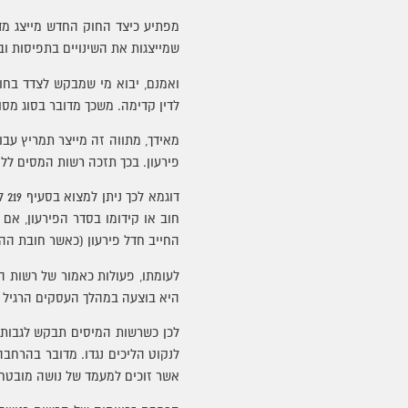
מפתיע כיצד החוק החדש מייצג מדי
שמייצגות את השינויים בתפיסות וב
ואמנם, יבוא מי שמבקש לצדד בחוק
לדין קדימה. משכך מדובר בסוג מסו
מאידך, מתווה זה מייצר תמריץ עב
פירעון. בכך תזכה רשות המסים לל
דו
חוב או קידומו בסדר הפירעון, אם
החייב חדל פירעון (כאשר חובת הה
לעומתו, פעולות כאמור של רשות ה
היא בוצעה במהלך העסקים הרגיל של
לכן כשרשות המיסים תבקש לגבות א
לנקוט הליכים נגדו. מדובר בהרחב
אשר זוכים למעמד של נושה מובטח