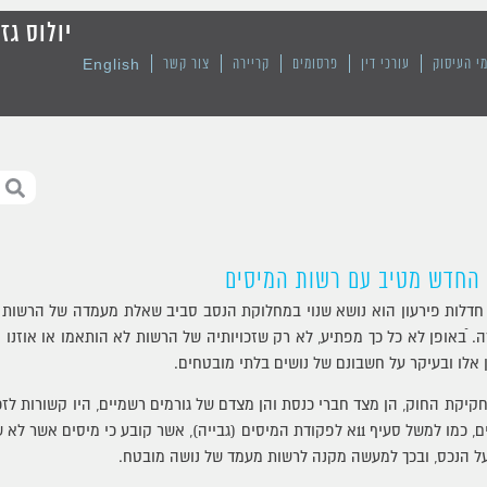
יולוס גז
English
י העיסוק
עורכי דין
פרסומים
קריירה
צור קשר
 החדש מטיב עם רשות המיסים
 חדלות פירעון הוא נושא שנוי במחלוקת הנסב סביב שאלת מעמדה של הרשות
 ֿבאופן לא כל כך מפתיע, לא רק שזכויותיה של הרשות לא הותאמו או אוזנו 
אלו ובעיקר על חשבונם של נושים בלתי מובטחים.
יקת החוק, הן מצד חברי כנסת והן מצדם של גורמים רשמיים, היו קשורות לזכ
אשר מקנות לה יתרון על כלל הנושים, כמו למשל סעיף 11א לפקודת המיסים (גבייה), אשר קוב
 על הנכס, ובכך למעשה מקנה לרשות מעמד של נושה מובטח.