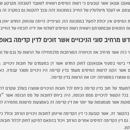
דוגמאות נוספות קיימות בסעיפים 11א(2) ו12(א) אשר קובעים כי רשות המיסים רשאית לשעבד לט
צמם, או לעקל מיטלטלין של החייב במתכונת זהה ובכך להקנות גם במקרה זה 
המיסים אין יכולת לפעול במתכונת הזו, הציפייה הייתה שהחוק החדש יאזן בי
את התנאים שבמסגרתם רשאית רשות המיסים לשלוח את ידיה לנכסיו של החייב ע
ש מרחיב סוגי הניכויים אשר זוכים לדין קדימה באופן
 כזה אשר מרחיב את זכויותיה המורחבות מלכתחילה של הרשות על גבם של נו
ם אשר הקנו לרשות המיסים מעמד בדין קדימה היו ניכויים משכר עבודה, כא
 שנוצרו במסגרתה יזכו את הרשות בדין קדימה.
עמד של חוב בדין קדימה ביחס לכל חובות הניכויים שנוצרו בשלב שקדם להליכ
 בכל הקשור לניכויים ממס הכנסה, היה ביחס לחובות של מס הכנסה אשר ״נ
קות אשר מצמצמות עוד יותר את דין קדימה זה באמצעות פרשנות מחמירה להג
שר זה, אשר קובעת כי דין הקדימה שיינתן לחובות ניכויים הורחב וכולל כיו
גם דין הקדימה למיסים אחרים הורחב ויכול בהתאם לתיקון לחוק לכלול חובות 
ון.