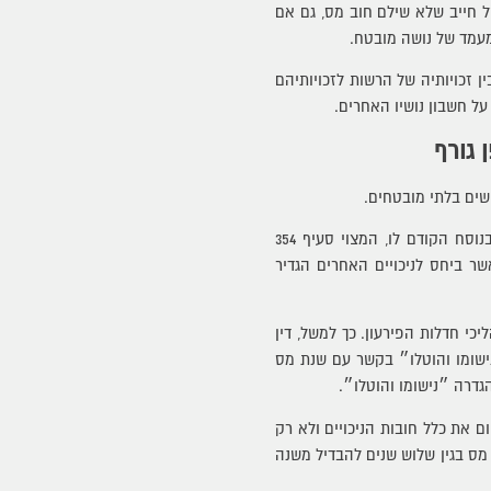
ובתה מקרקע של חייב שלא שילם חוב מס, גם אם
מעמד של נושה מובטח.
ן זכויותיה של הרשות לזכויותיהם
ל חשבון נושיו האחרים.
 גורף
שים בלתי מובטחים.
דוגמא בולטת למדיניות זו באה לידי ביטוי בסעיף 234(א)(2) לחוק החדש אשר דן במעמדם של חובות ניכויים. בנוסח הקודם לו, המצוי סעיף 354
שר ביחס לניכויים האחרים הגדיר
י חדלות הפירעון. כך למשל, דין
ישומו והוטלו״ בקשר עם שנת מס
דרה ״נישומו והוטלו״.
ם את כלל חובות הניכויים ולא רק
מס בגין שלוש שנים להבדיל משנה