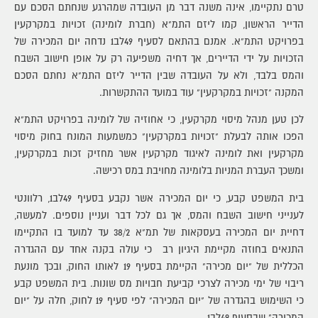
טרם נתקיימו, אינה משנה דבר מן העובדה שמהרגע שנחתם הסכם עם
הדייר הראשון, קמו ליזם התמ"א (חברת לומינה) זכויות במקרקעין
בפרויקט התמ"א. אמנם בהתאם לסעיף 49לב1 נדחה יום המכירה של
הזכויות על ידי הדיירים, אך דחיה משפיעה רק על אופן חישוב השבח
והמס בלבד, ולא על העובדה שבין הדייר ליזם התמ"א נחתם הסכם
המקנה "זכויות במקרקעין" עוד במועד ההתקשרות.
לכן טען מנהל מיסוי מקרקעין, כי אחוזיה של לומינה בפרויקט התמ"א
הפכו אותה לבעלת "זכויות במקרקעין" כמשמעות המונח בחוק מיסוי
מקרקעין ואת לומינה לאיגוד מקרקעין אשר מחזיק זכות במקרקעין,
ומשכך העברת המניות בלומינה מחויבת במס רכישה.
בית המשפט קבע, כי יום המכירה אשר נקבע בסעיף 49לב1, רלוונטי
לענייני חישוב השבח והמס, אך גם לכל דבר ועניין נוספים. למעשה,
דחיית יום המכירה בעסקאות של תמ"א 38/2 עד למועד בו התקיימו
התנאים בחוזה מקיימת היגיון רב כי עולה בקנה אחד עם ההגדרה
הכללית של "יום מכירה" הקיימת בסעיף 19 לאותו החוק, ובכך מונעת
ריבוי של ימי מכירה לצרכי קביעת חבויות מס שונות. בית המשפט קבע
כי השימוש בהגדרה של "יום המכירה" לפי סעיף 19 לחוק, חלה על "יום
המכירה" שבסעיף 49לב1.