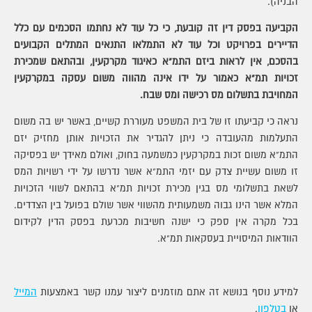
הבניה).
הקביעה בפסק דין זה קובעת, כי כל עוד לא נחתמו הסכמים עם כלל
הדיירים בפרויקט וכל עוד לא התמלאו התנאים המתלים הקבועים
בהסכם, אין לראות ביזם התמ"א כאיגוד מקרקעין, ובהתאם שמכירת
זכויות תמ"א כאמור על ידו אינה מהווה משום עסקה במקרקעין
המחויבת בתשלום מס רכישה ומס שבח
.
נראה כי קביעתו זו של בית המשפט מעוררת קשיים, באשר יש בה משום
התעלמות מהעובדה כי ניתן להגדיר את הזכויות אותן מחזיק יזם
התמ"א משום זכות במקרקעין כמשמעה בחוק, ואולם מאידך יש בפסיקה
זו משום עשיית צדק עם יזמי התמ"א אשר נדרשו על ידי רשויות המס
לשאת בתשלומי מס בגין מכירת זכויות תמ"א בהתאם לשווי הזכויות
המלא אשר הינו גבוה משמעותית מהשווי אשר שולם בפועל בין הצדדים.
בכל מקרה אין ספק כי ישנה חשיבות מכרעת בפסק הדין לקידום
הוודאות המיסויית בעסקאות תמ"א.
למידע נוסף בנושא זה אתם מוזמנים ליצור עמנו קשר באמצעות
המייל
או
בטלפון
.