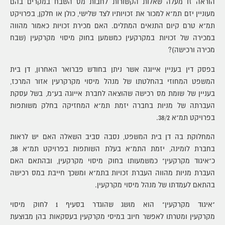
הוראה זו מעלה שאלות הקשורות לחבות מס השבח במקרים בהם
מעוניין יזם תמ"א למכור את זכויותיו לצד שלישי, כולן או חלקן, בפרויקט
תמ"א טרם קיום התנאים המתלים. האם מכירת זכויות כאמור מהווה
במכירה של זכויות במקרקעין כמשמען בחוק מיסוי מקרקעין (שבח
מכירה ורכישה)?
בפסק דין בעניין אייוגה אשר ניתן בחודש פברואר האחרון, דן בית
המשפט המחוזי בהחלטתו של מנהל מיסוי מקרקרעין אזור המרכז,
בעניין של שומת מס רכישה שהוצאה לחברת אייוגה בע"מ, בשל עסקת
העברתה של מניות בחברה יזמת תמ"א המחזיקה בחלק משותפות
בפרויקט תמ"א 38/2.
המחלוקת בה דן בית המשפט, נסבה סביב השאלה האם יש לראות
בחברת לומינה, יזמת התמ"א בעלת השותפות בפרויקט תמ"א 38,
כ"איגוד מקרקעין" כמשמעותו בחוק מיסוי מקרקעין, ובהתאם האם
העברת מניות מהווה העברת זכויות בתמ"א ומשכך חייבת במס רכישה
בהתאם לעמדתו של מנהל מיסוי מקרקעין.
"איגוד מקרקעין" הוא מושג שהוגדר בסעיף 1 לחוק מיסוי
מקרקעין ומטרתו לאפשר חיוב במיסי מקרקעין בעסקאות בהן מבוצעת