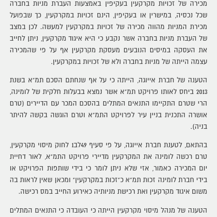
מכירה של זכויות מקרקעין בעקיפין באמצעות העברת מניות בחברה
שכל נכסיה, במישרין או בעקיפין, הינם זכויות במקרקעין, כך שבפועל
מכירת המניות מהווה מכירה של זכויות במקרקעין למעשה. לכן במצב
של העברת מניות בחברה אשר נקבע כי היא איגוד מקרקעין, ניתן לחייב
את העסקה במיסים הנובעים מעסקת מקרקעין אף על פי שהמכירה
עצמה הייתה של מניות בחברה ולא של זכויות במקרקעין.
הטענה של חברת אייוגה, הייתה כי על אף שנחתם הסכם תמ"א בשנת
2013 ביחס לאותו פרויקט תמ"א אשר נמצא בבעלות חלקית של לומינה,
הרי שטרם התקיימו התנאים המתלים בהסכם המכר עם הדיירים (טרם
אושרה התכנית בניין עיר לפרויקט התמ"א וטרם הוגשה בקשה להיתר
בניה).
בהתאם, לטענת חברת אייוגה, על פי סעיף 49לב1 לחוק מיסוי מקרקעין,
טרם רכשה לומינה את המקרקעין מדיירי פרויקט התמ"א, לאור דחיית
יום המכירה כאמור, אזי שלא ניתן לומר כי בידי שותפות הפרויקט או
בידי חברת לומינה זכות תמ"א כ"זכות במקרקעין" ומכאן שאין לראות בה
משום איגוד מקרקעין ואת רכישת מניותיה כאירוע החייב במס רכישה.
הטענה של מנהל מיסוי מקרקעין הייתה כי העובדה כי התנאים המתלים