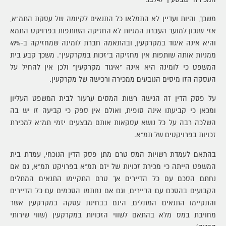
משכך, והיות ועדיין לא התמלאו כל התנאים לקיומה של עסקת התמ"א,
אזי שנכון למועד העברת המניות לא החזיקה השותפות בפרויקט התמא
והיא אינה איגוד במקרקעין, ובהתאמה חברת לומינה שמחזיקה ב-49%
ממניות אותה שותפות אין מחזיקה ב"זכות במקרקעין". משכך קבע בית
המשפט כי לומינה היא אינה "איגוד מקרקעין" ולכן אין להחיל על
העסקה הזו מיסים הנובעים ממכירה ורכישה של מקרקעין.
על פסק הדין זה הגישה רשות המסים ערעור לבית המשפט העליון
ומכאן כי קביעתו אינה סופית, ואולם אין ספק כי קביעה זו יש בה
השלכה רבה על כל נושא עסקאות אותם מבצעים יזמי תמ"א למכירת
זכויות בפרויקטים של תמ"א.
בהתאם לעמדת רשויות המס טרם מתן פסק הדין הנוכחי, עמדת בית
המשפט הייתה כי מכירת זכויות של יזם תמ"א בפרויקט תמ"א, גם אם
נחתם הסכם עם כל הדיירים אך טרם התקיימו התנאים המתלים
הקבועים בהסכם עם הדיירים, וגם אם נחתמו הסכמים עם כל הדיירים
והתקיימו התנאים המתלים, הינם בבחינת עסקה במקרקעין אשר
מחויבת במס מלא בהתאם לשווי הזכויות במקרקעין (שווי שירותי