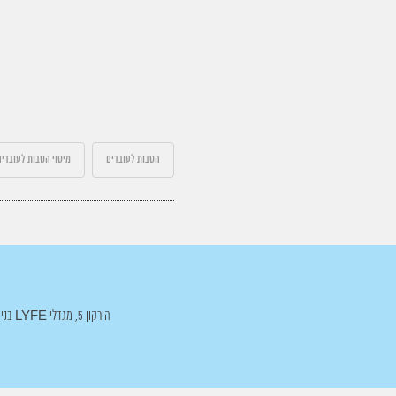
הטבות לעובדים
מיסוי הטבות לעובדים
הירקון 5, מגדלי LYFE בניין A, בני ברק >>