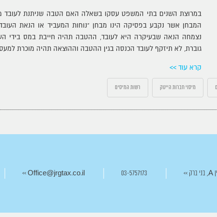
במרוצת השנים בתי המשפט עסקו בשאלה האם הטבה שניתנת לעובד מה
המבחן אשר נקבע בפסיקה הינו מבחן "נוחות המעביד או הנאת העובד
נצמחה הנאה שבעיקרה היא לעובד, ההטבה תהיה חייבת במס בידי העוב
גוברת, לא תיזקף לעובד הכנסה בגין ההטבה וההוצאה תהיה מוכרת למעסי
קרא עוד >>
מיסוי חברות הייטק
רשות המיסים
Office@jrgtax.co.il >>
03-5757173